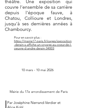
théâtre. Une exposition qui
couvre l’ensemble de sa carrière
depuis l’époque fauve, à
Chatou, Collioure et Londres,
jusqu’à ses dernières années à
Chambourcy.
Pour en savoir plus :
https://mairie17.paris.fr/pages/exposition
-derain-s-affiche-un-voyage-au-coeur-de-l-
oeuvre-d-andre-derain-34003
10 mars - 10 mai 2026
Mairie du 17e arrondissement de Paris
Par Joséphine Nerrand-Verdier et
Alice Kohl