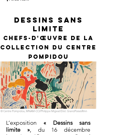
DESSINS SANS
LIMITE
Chefs-d'œuvre de la
collection du Centre
Pompidou
©
Centre Pompidou, MNAM-CCI/Philippe Migeat/Dist. GrandPalaisRmn
L’exposition
« Dessins sans
limite »
, du 16 décembre