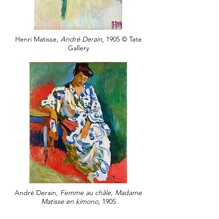
Henri Matisse,
André Derain
,
1905 © Tate
Gallery
André Derain,
Femme au châle, Madame
Matisse en kimono,
1905