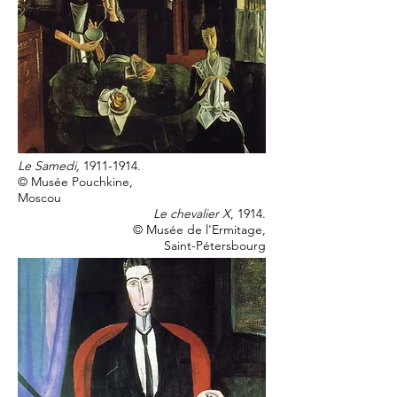
Le Samedi,
1911-1914
.
©
Musée Pouchkine,
Moscou
Le chevalier X
, 1914.
©
Musée de l'Ermitage,
Saint-Pétersbourg