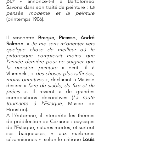
pur
» annonce-t-il à Bartolomeo
Savona dans son traité de peinture :
La
pensée moderne et la peinture
(printemps 1906).
Il rencontre
Braque, Picasso, André
Salmon
. «
Je me sens m’orienter vers
quelque chose de meilleur où le
pittoresque compterait moins que
l’année dernière pour ne soigner que
la question peinture
» écrit –il à
Vlaminck , «
des choses plus raffinées,
moins primitives
», déclarant à Matisse
désirer «
faire du stable, du fixe et du
précis
». Il revient à de grandes
compositions décoratives (
La route
tournante à l’Estaque
, Musée de
Houston).
À l’Automne, il interprète les thèmes
de prédilection de Cézanne : paysages
de l’Estaque, natures mortes, et surtout
ses baigneuses, « aux marbrures
cézanniennes », selon le critique
Louis