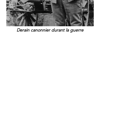
Derain canonnier durant la guerre
​​​​​Mobilisé en 1914, il peint très peu
pendant la guerre (
Portrait de Paul
Poiret, 1916
, musée de Grenoble).
Matisse aide Alice, restée à Paris, pour
trouver des débouchés pour sa
peinture. En 1916, la galerie Paul
Guillaume montre, en octobre, la
première exposition particulière de
Derain organisée par Apollinaire et
Alice.La préface du poète pour le
catalogue est élogieuse, marquant
l’influence de Derain sur l’esthétique
des peintres et celle de « la rue, de
l’enseigne, de l’affiche du journal
illustré en couleurs, de la gravure sur