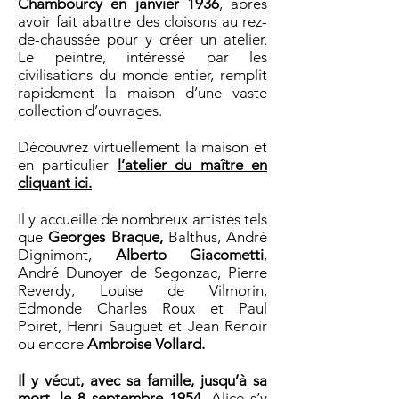
Chambourcy en janvier 1936
, après
avoir fait abattre des cloisons au rez-
de-chaussée pour y créer un atelier.
Le peintre, intéressé par les
civilisations du monde entier, remplit
rapidement la maison d’une vaste
collection d’ouvrages.
Découvrez virtuellement la maison et
en particulier
l’atelier du maître en
cliquant ici.
Il y accueille de nombreux artistes tels
que
Georges Braque,
Balthus, André
Dignimont,
Alberto Giacometti
,
André Dunoyer de Segonzac, Pierre
Reverdy, Louise de Vilmorin,
Edmonde Charles Roux et Paul
Poiret, Henri Sauguet et Jean Renoir
ou encore
Ambroise Vollard.
Il y vécut, avec sa famille, jusqu’à sa
mort, le 8 septembre 1954.
Alice s’y