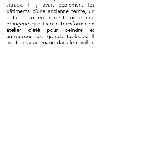
vitraux. Il y avait également les
bâtiments d’une ancienne ferme, un
potager, un terrain de tennis et une
orangerie que Derain transforma en
atelier d’été
pour peindre et
entreposer ses grands tableaux. Il
avait aussi aménagé dans le pavillon
jouxtant La Roseraie
un atelier de
sculpteur
, un four pour cuire les
céramiques et un tour de potier.
Des animaux peuplaient le parc :
paons, boucs, et même chèvres
ramenées de la ferme du Désert de
Retz ainsi que de nombreux chats et
chiens.
Aujourd’hui, bien que la superficie du
parc soit plus réduite, on peut encore
s’y promener depuis le printemps
2018 grâce à d’importants travaux.