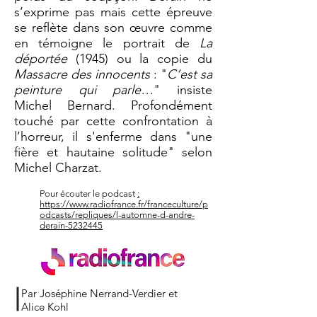
s’exprime pas mais cette épreuve
se reflète dans son œuvre comme
en témoigne le portrait de
La
déportée
(1945) ou la copie du
Massacre des innocents
: "
C’est sa
peinture qui parle…
" insiste
Michel Bernard. Profondément
touché par cette confrontation à
l’horreur, il s'enferme dans "une
fière et hautaine solitude" selon
Michel Charzat.
Pour écouter le podcast
:
https://www.radiofrance.fr/franceculture/p
odcasts/repliques/l-automne-d-andre-
derain-5232445
Par Joséphine Nerrand-Verdier et
Alice Kohl